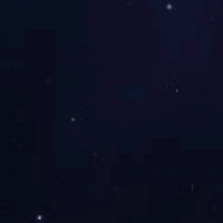
客户案例
服务
高端网站建设
移动解决方案
微信开发运营
交互体验设计
创新
产品规范化
交互设计
移动用户系统
WI/WV体系
九游网
关于我们
发展历程
人才
九游网新闻
联系
帮助中心
网站建设
网站优化
移动互联
项目监控