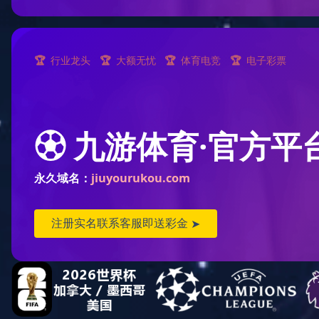
我们的服务遍布中国
我们的服务遍布中国
乃至世界
九游（中国）一站式服务官方网站所服务的品牌地域与城
北京
天津
上海
广州
深圳
香港
厦门
江苏
浙江
山东
重庆
长沙
武汉
成都
西安
宁夏
丽江
青海
云南
乌鲁木齐
黑龙江
内蒙古
河北
...
九游（中国）一站式服务官方网站服务与合作的全球各地
美国
加拿大
德国
法国
英国
瑞士
意大利
荷兰
印度
日本
韩国
...
不论你的品牌在何处
我们都可以提供完善的服务与帮助
致电
400-024-1998