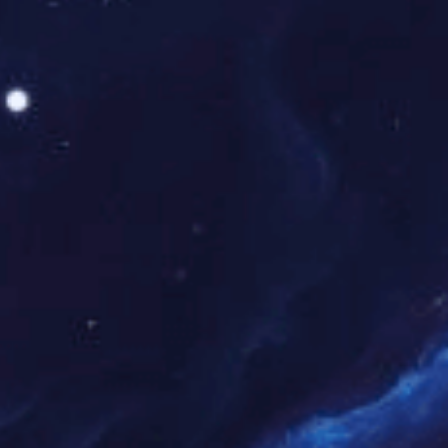
矩，不惊世骇俗，