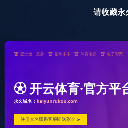
九游（中国）一站式服务官方网站
客户案例
服务
创新
九游网
新闻
人才
联系
行业动态
/
登录
注册
中文
/
EN
400-024-1998
Menu
简体
繁体
简体