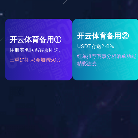
当前位置：
北京九游（中国）一站式服务官方网站网站建设九
东城APP开发九游网
发布时间：2017-03-27
作者：九游（中国）一站式服
九游（中国）一站式服务官方网站提供东城APP开发、东城APP设计
目
九游（中国）一站式服务官方网站基于IOS、Android两种应用
让品牌深植于用户手机当中，实现面对面人机交互，为高端品牌和用
九游（中国）一站式服务官方网站建立于1998年，经历19年不断
我们为36家世界500强的品牌企业提供服务与技术支持，为中国58
九游（中国）一站式服务官方网站