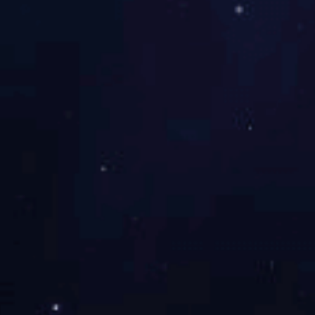
客户案例
服务
高端网站建设
移动解决方案
微信开发运营
交互体验设计
创新
产品规范化
交互设计
移动用户系统
WI/WV体系
九游网
关于我们
发展历程
人才
九游网新闻
联系
帮助中心
网站建设
网站优化
移动互联
项目监控