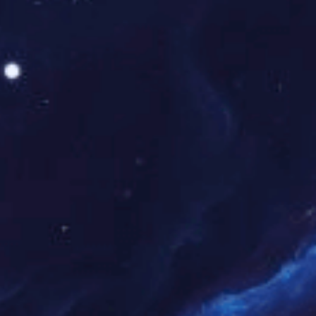
矩，不惊世骇俗，