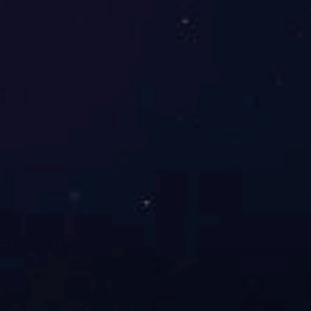
上云服务
网站运维
服务器运维
影视创意制作