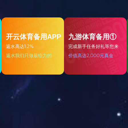
游网
>
帮助中心
>
用户帮助
>
移动互联
>
正文
务官方网站
浏览：458
打印
字号：
大
中
小
、我们有为多家知名品牌打造APP开发案例、如：居然之家、SOHO中国
系统，为客户提供独有的触屏创意策略及移动互联网应用开发策略，
户带来全新的移动端交互体验，
打磨在行业内荣获互联网资深服务商的称号，九游（中国）一站式服务官
家500强品牌企业提供整站开发、品牌策划等服务，