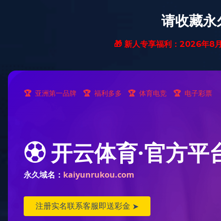
九游（中国）一站式服务官方网站
客户案例
服务
创新
九游网
新闻
人才
联系
行业动态
/
登录
注册
中文
/
EN
400-024-1998
Menu
简体
繁体
简体