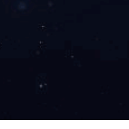
九游网
关于我们
发展历程
人才
九游网新闻
联系
帮助中心
网站建设
网站优化
移动互联
项目监控
©1998－2025 九游网
版权所有
九游（中国）一站式服务官方网站网站建设九游网
地址：北京
市朝阳区高碑店服仓国际文化创意产业园KASO3层
京ICP备09021176号
公安机关备案号：11010502030953
九游
（中国）一站式服务官方网站提供:北京网站建设/北京网站制
作/北京网站设计等服务
400-024-1998
现在就与九游（中国）一站式服务官方网站客服交流