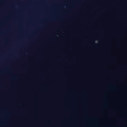
游网有了已经成套的源码，直接购买使用其app就只需要9万元
左右。
分享九游（中国）一站式服务官方网站 分享未来 ·
上一篇：
共享单车app开发九游网
下一篇：
移动网站该怎么
优化
[关闭窗口]
猜你喜欢
平谷移动端网站建设九游网
延庆移动端网站建设九游网
石景山移动端网站建设九游网
手机网站建设，将掀起一股新的潮流
移动互联网技术
企业APP典型模块设置?
最新文章
1
健身APP开发九游网
2
大学生APP开发九游网
3
共享单车app开发九游网
4
手机购物app开发九游网