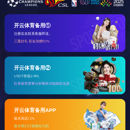
间的差距就是需求不一样。对于高端的网站实现一个需求点的
费用就有可能超出普通站点整站建设的费用，不能说人家是大
九游网这点费用不在乎。其实这个观点是错误的，越大的九游
网越重视每一笔的开支，正是因为这个需求对他们来说非常非
常的重要所以才需要开发出这个功能来满足某类的需求。