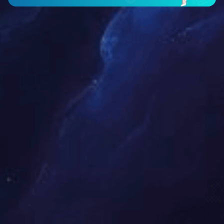
上一篇：
网站建设后该怎么运营
下一篇：
友链链接交换95%
的人不知道的秘密
[关闭窗口]
猜你喜欢
北京网站设计九游网哪家好
网站优化如何提高关键词排名
北京网站制作九游网谈网站草图设计
企业网站关键词优化方法
中小企业网站优化上百度九游（中国）一站式服务官方
网站核心技巧
北京企业网站优化-关键词上百度九游（中国）一站式服
务官方网站的三个条件
最新文章
1
网站内容收录后被删除的解决方法
2
北京网站设计九游网哪家好
3
网站优化如何提高关键词排名
4
北京网站设计九游网:企业网站忽视十大重要优化重点
5
北京网站建设:SEO优化对企业营销的重要性
6
北京网站制作九游网谈网站草图设计