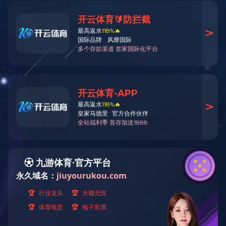
繁体
简体
我们的服务遍布中国
我们的服务遍布中国
乃至世界
九游（中国）一站式服务官方网站所服务的品牌地域与
城市
北京
天津
上海
广州
深圳
香港
厦门
江苏
浙江
山东
重庆
长沙
武汉
成都
西安
宁夏
丽江
青海
云南
乌鲁木齐
黑龙江
内蒙古
河北
...
九游（中国）一站式服务官方网站服务与合作的全球各
地
美国
加拿大
德国
法国
英国
瑞士
意大利
荷兰
印度
日本
韩国
...
不论你的品牌在何处