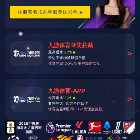
我们都可以提供完善的服务与帮助
致电
400-024-1998
北京高端网站建设价格
发布时间：2017-04-08
作者：九游（中国）一站式
服务官方网站
浏览：2163
打印
字号：
大
中
小
在北京做个高端网站大概需要多少钱？不管在哪个行业用
户最关注的就价格，高端网站建设也是一样，只有了解到大概
的费用心里也有个谱也可以与多家进行对比。
如同装修一样，简单装修也许花不了多少钱，但是你想要
把家装成有点档次或者比较注重细节也需要不同的造型进行设
计，吊顶、客厅、卧室、电视背景墙等等这个时候的费用就自
然而然的就高了。
网站建设与装修其实也是一个意思，几千块能做一个网站
几万也能做出一个网站，几十上百万也能做出一个网站来，之