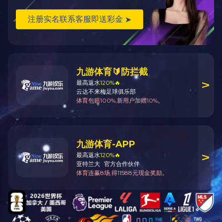
我们都可以提供完善的服务与帮助
致电
400-024-1998
<
>
中国石油技术开发九游网
该项目网站以产品展示为主，整体以红色为过渡色，凸显企业
的澎湃激情。在极简设计理念的基础上采用扁平化处理方式，
同时考虑英文界面的排版习惯与浏览习惯，与中石油国际形象
保持统一。网站多处采用JS等交互效果，全面提升用户体验，
实现了网站的可看，可用，可交互。
我要咨询
>
九游（中国）一站式服务官方网站
案例
服务