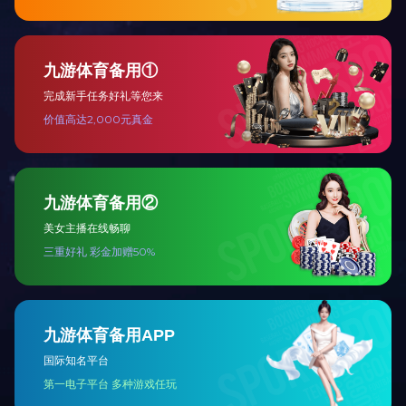
网站建设
网站优化
移动互联
项目监控
©1998－2025 九游网
版权所有
九游（中国）一站式服务官方网站网站建设九游网
地址：北京
市朝阳区高碑店服仓国际文化创意产业园KASO3层
京ICP备09021176号
公安机关备案号：11010502030953
九游
（中国）一站式服务官方网站提供:北京网站建设/北京网站制
作/北京网站设计等服务
400-024-1998
现在就与九游（中国）一站式服务官方网站客服交流
400-024-1998
您也可进行在线咨询或预约项目顾问
我要预约
在线咨询