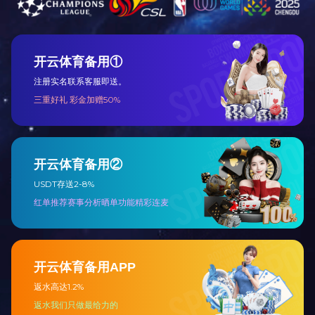
服务
高端网站建设
移动解决方案
微信开发运营
交互体验设
计
上云服务
网站运维
服务器运维
影视创意制作
创新
产品规范化
交互设计
移动用户系统
WI/WV体系
九游网
关于我们
发展历程
人才
九游网新闻
联系
帮助中心
网站建设
网站优化
移动互联
项目监控