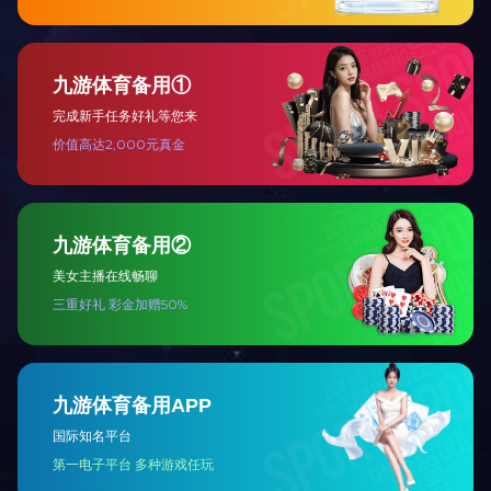
©1998－2025 九游网
版权所有
九游（中国）一站式服务官方网站网站建设九游网
地址：北京
市朝阳区高碑店服仓国际文化创意产业园KASO3层
京ICP备09021176号
公安机关备案号：11010502030953
九游
（中国）一站式服务官方网站提供:北京网站建设/北京网站制
作/北京网站设计等服务
400-024-1998
现在就与九游（中国）一站式服务官方网站客服交流
400-024-1998
您也可进行在线咨询或预约项目顾问
我要预约
在线咨询