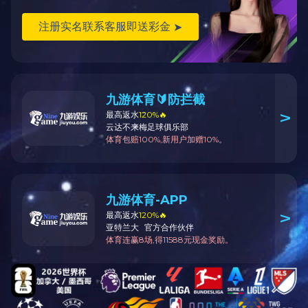
我们都可以提供完善的服务与帮助
致电
400-024-1998
<
>
意尔康官网
网站采用最新的交互设计手段，通过动态效果和精美设计塑造
网站整体的时尚感，完美贴合意尔康的品牌理念与特性。
我要咨询
>
九游（中国）一站式服务官方网站
案例
服务
客户与案例
客户案例