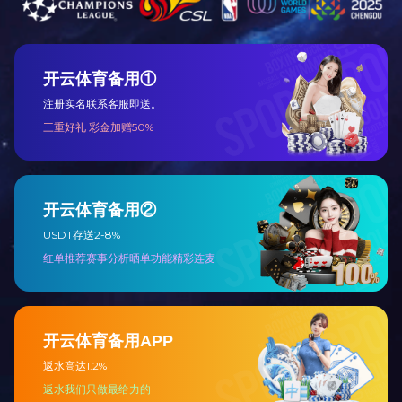
客户案例
服务
高端网站建设
移动解决方案
微信开发运营
交互体验设
计
上云服务
网站运维
服务器运维
影视创意制作
创新
产品规范化
交互设计
移动用户系统
WI/WV体系
九游网
关于我们
发展历程
人才
九游网新闻
联系
帮助中心
网站建设
网站优化
移动互联
项目监控