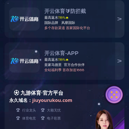
繁体
简体
我们的服务遍布中国
我们的服务遍布中国
乃至世界
九游（中国）一站式服务官方网站所服务的品牌地域与
城市
北京
天津
上海
广州
深圳
香港
厦门
江苏
浙江
山东
重庆
长沙
武汉
成都
西安
宁夏
丽江
青海
云南
乌鲁木齐
黑龙江
内蒙古
河北
...
九游（中国）一站式服务官方网站服务与合作的全球各
地
美国
加拿大
德国
法国
英国
瑞士
意大利
荷兰
印度
日本
韩国
...
不论你的品牌在何处