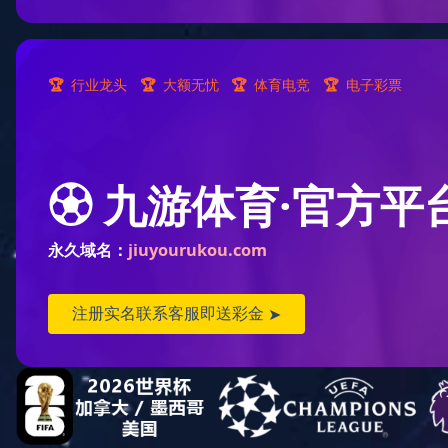
我们的服务遍布中国
我们的服务遍布中国
乃至世界
九游（中国）一站式服务官方网站所服务的品牌地域与城
北京
天津
上海
广州
深圳
香港
厦门
江苏
浙江
山东
重庆
长沙
武汉
成都
西安
宁夏
丽江
青海
云南
乌鲁木齐
黑龙江
内蒙古
河北
...
九游（中国）一站式服务官方网站服务与合作的全球各地
美国
加拿大
德国
法国
英国
瑞士
意大利
荷兰
印度
日本
韩国
...
不论你的品牌在何处
我们都可以提供完善的服务与帮助
致电