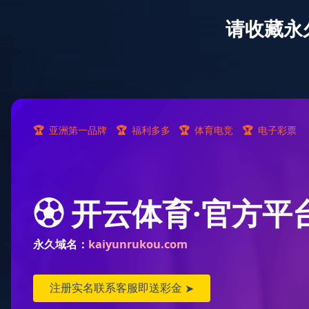
"/>
九游（中国）一站式服务官方网站
客户案例
服务
创新
九游网
新闻
人才
联系
行业动态
/
登录
注册
中文
/
EN
400-024-1998
Menu
简体
繁体
简体