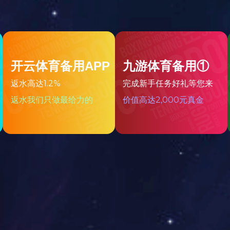
官方网站签约六合特
九游（中
04月21日
形象
建数字化
站
站与六合特材就官网达成网站数字化
近日，九游（中
网
化转型，打造行业新标杆。六合特材
品牌官网，提升
九游网成立…