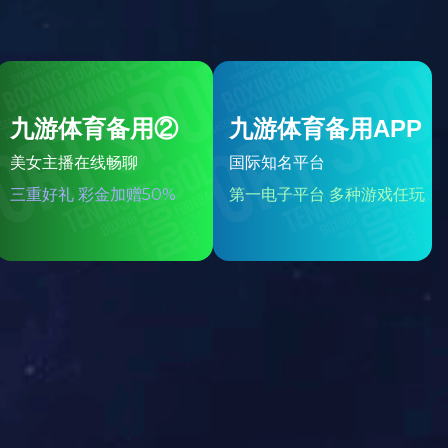
国）一站式服务官方网站签约JMT，构
品牌官网
国）一站式服务官方网站与JMT达成合作，助力其打造全新
品牌营销传播。1欧洲高品质牛皮的制造和供应商JMT皮革