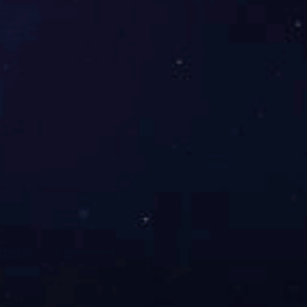
市朝阳区高碑店服仓国际文化创意产业园KASO3层
国）一站式服务官方网站提供:北京网站建设/北京网站制作/北