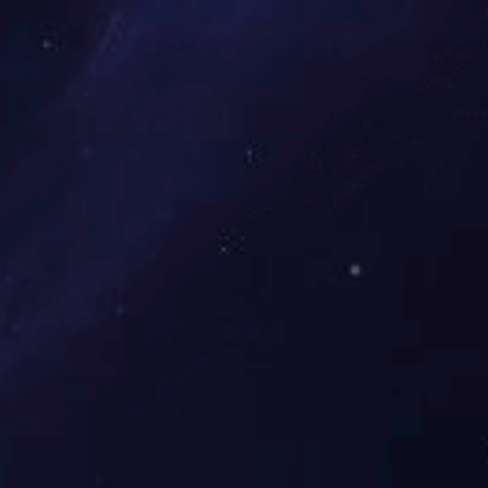
3
4
5
……
12
13
14
>
末页
页
上云服务
网站运维
服务器运维
影视创意制作