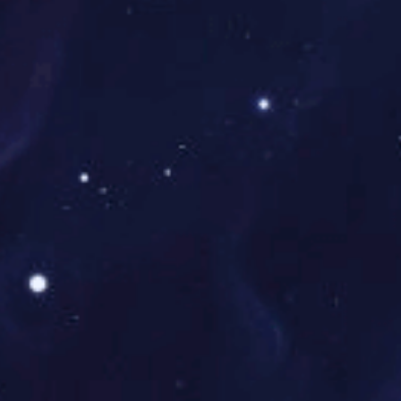
官方网站服务招金集团
九游（中
03月24日
室，助力
站凭借在企业数字化转型领域的丰富
近日，九游（
就数字化服务达成合作。 山东招金集
成合作，通过
华卿画室隶属