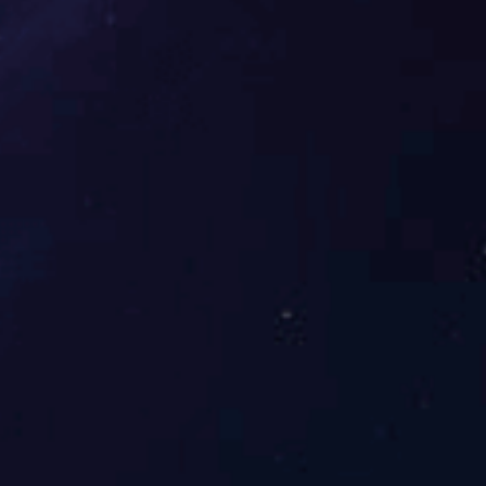
高端网站建设
移动解决方案
微信开发运营
交互体验设
计
上云服务
网站运维
服务器运维
影视创意制作
创新
产品规范化
交互设计
移动用户系统
WI/WV体系
九游网
关于我们
发展历程
人才
九游网新闻
联系
帮助中心
网站建设
网站优化
移动互联
项目监控
©1998－2025 九游网
版权所有
九游（中国）一站式服务官方网站网站建设九游网
地址：北京
市朝阳区高碑店服仓国际文化创意产业园KASO3层