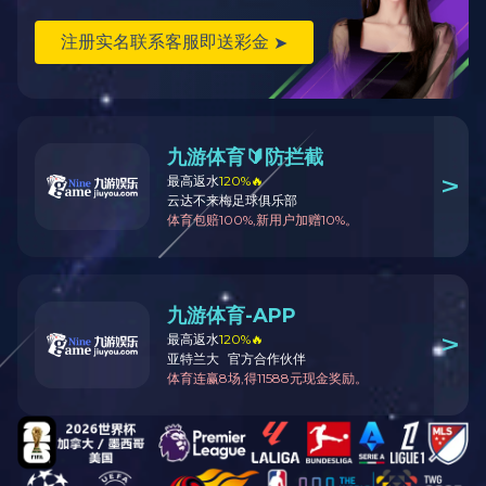
我们都可以提供完善的服务与帮助
致电
400-024-1998
1998-2025
我们是九游（中国）
一站式服务官方网站
07月23日
关于严正谴责冒用我司名义及伪造印章、证照
实施诈骗行为的声明
近期，有不法分子公然伪造我司公章、营业执照等重要证
照，并冒用我司名义，进行“APP”“群聊任务”“做单账号佣
金”等诈骗。…