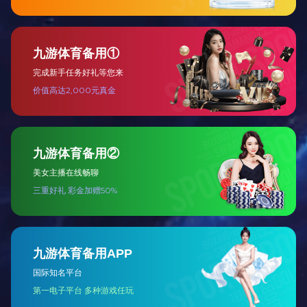
01月05日
九游（中国）一站式服务官方网站服务惠佳丰
健康产业集团
近日，九游（中国）一站式服务官方网站凭借数字化领域丰
富的项目经验，成功服务惠佳丰健康产业集团，助力企业业
务数字化升级。惠佳丰健康产业集团惠佳丰健…
12月22日
九游（中国）一站式服务官方网站助力中科曙
光，共绘科技新篇章
近日，九游（中国）一站式服务官方网站与中科曙光就互联
网技术服务相关业务达成合作，助力企业线上业务发展。中
国信息产业领军企业中科曙光(sugon)…
12月15日
九游（中国）一站式服务官方网站签约香驰控