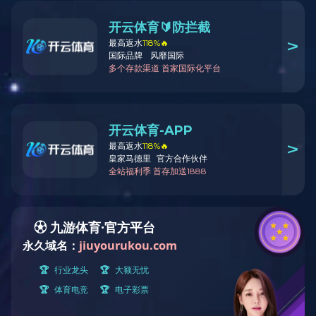
简体
繁体
简体
我们的服务遍布中国
我们的服务遍布中国
乃至世界
九游（中国）一站式服务官方网站所服务的品牌地域与
城市
北京
天津
上海
广州
深圳
香港
厦门
江苏
浙江
山东
重庆
长沙
武汉
成都
西安
宁夏
丽江
青海
云南
乌鲁木齐
黑龙江
内蒙古
河北
...
九游（中国）一站式服务官方网站服务与合作的全球各
地
美国
加拿大
德国
法国
英国
瑞士
意大利
荷兰
印度
日本
韩国
...
不论你的品牌在何处